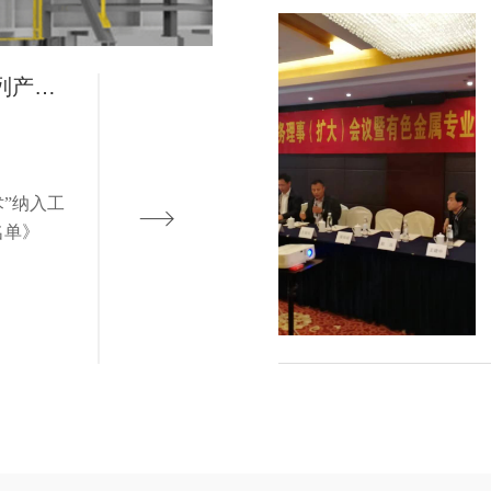
列产品
先进适
”纳入工
名单》