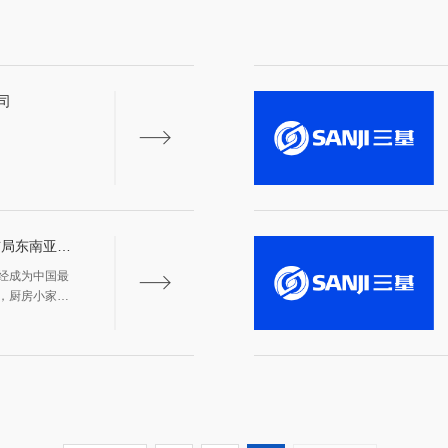
司
布局东南亚迈
经成为中国最
，厨房小家电
行业首家上市
电、厨房大家
阵容。