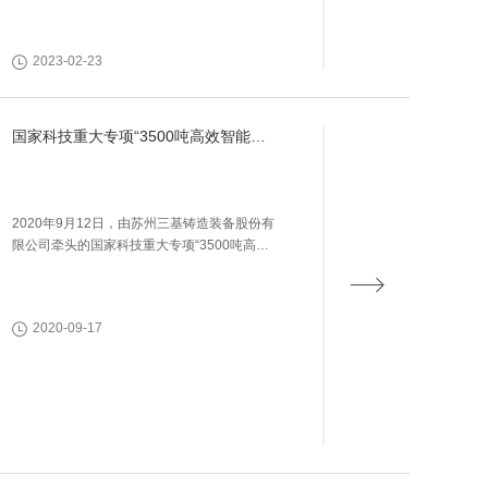
2023-02-23
国家科技重大专项“3500吨高效智能挤
压成型装备及工艺的 应用示范项目”验
收准备工作沟通协调会在苏州三基顺利
召开
2020年9月12日，由苏州三基铸造装备股份有
限公司牵头的国家科技重大专项“3500吨高效
智能挤压成型装备及工艺的应用示范项目”验收
准备工作沟通协调会在三基铸装总部大楼举
行。工信部门相关领导、各课题承担单位的专
2020-09-17
家、代表莅临该协调会，当天各方开展了卓有
成效的项目交流、协调工作。