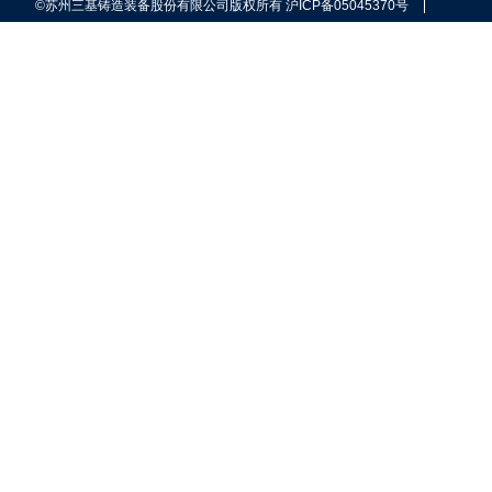
©苏州三基铸造装备股份有限公司版权所有
沪ICP备05045370号