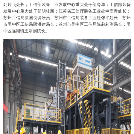
处片飞处长；工信部装备工业发展中心重大处干部冷单；工信部装备
发展中心重大处干部胡桂新；江苏省工信厅装备工业处申高青处长；
苏州工信局徐国良调研员；苏州市工信局装备工业处张平处长；苏州
市吴中区工信局顾洪建局长；苏州市吴中区工信局陈莉莉副局长；吴
中区临湖镇王娟副镇长。