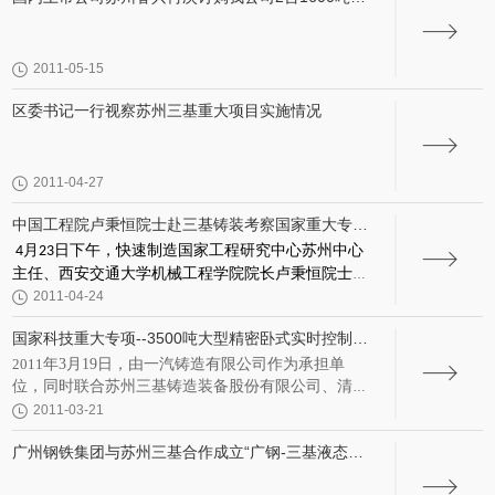
1台1250吨的大型压铸机
2011-05-15
区委书记一行视察苏州三基重大项目实施情况
2011-04-27
中国工程院卢秉恒院士赴三基铸装考察国家重大专项
实施情况
月
日
下午，快速制造国家工程研究中心苏州中心
4
23
主任、西安交通大学机械工程学院院长卢秉恒院士一
“
行前往苏州三基铸造装备股份有限公司考察
2011-04-24
吨
3500
”
精密卧式实时控制压铸机及成套装备
项目的实施进
国家科技重大专项--3500吨大型精密卧式实时控制压
程。西交大苏州研究院副院长余海荭、快速制造国家
铸机及成套设备项目启动会在苏州三基顺利召开
2011
年
3
月
19
日
，由一汽铸造有限公司作为承担单
工程研究中心苏州中心副主任周宏志、科技发展部何
位，同时联合苏州三基铸造装备股份有限公司、清华
斌华一行陪同考察。
大学、西安交通大学以及机械科学研究总院先进制造
2011-03-21
技术中心等单位共同实施的国家科技重大专项
--“
高档
广州钢铁集团与苏州三基合作成立“广钢-三基液态模
数控机床与基础制造装备
”
之
“3500
吨精密卧式实时控
锻研究所”
制压铸机及成套设备
”
项目启动会在苏州三基顺利召