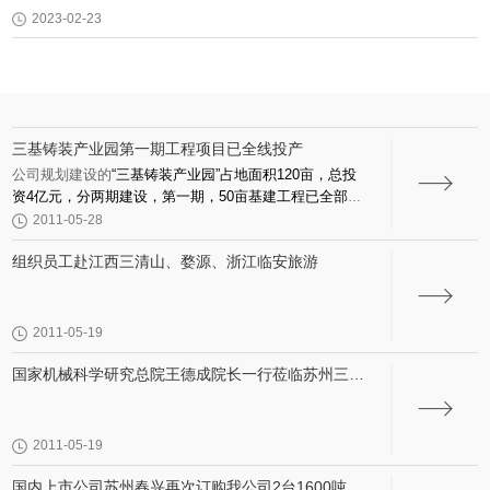
2023-02-23
三基铸装产业园第一期工程项目已全线投产
公司规划建设的
“
三基铸装产业园
”
占地面积
120
亩，总投
资
4
亿元，分两期建设，第一期，
50
亩基建工程已全部结
束并交付使用全线投产。
2011-05-28
组织员工赴江西三清山、婺源、浙江临安旅游
2011-05-19
国家机械科学研究总院王德成院长一行莅临苏州三基
视察及了解国家重大专项实施进度
2011-05-19
国内上市公司苏州春兴再次订购我公司2台1600吨，