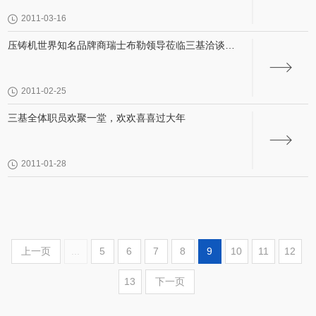
开。
2011-03-16
压铸机世界知名品牌商瑞士布勒领导莅临三基洽谈合
作
2011-02-25
三基全体职员欢聚一堂，欢欢喜喜过大年
2011-01-28
上一页
...
5
6
7
8
9
10
11
12
13
下一页